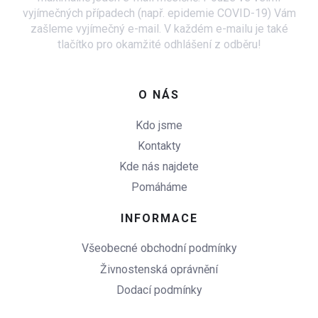
vyjímečných případech (např. epidemie COVID-19) Vám
zašleme vyjímečný e-mail. V každém e-mailu je také
tlačítko pro okamžité odhlášení z odběru!
O NÁS
Kdo jsme
Kontakty
Kde nás najdete
Pomáháme
INFORMACE
Všeobecné obchodní podmínky
Živnostenská oprávnění
Dodací podmínky