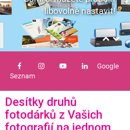
libovolně nastavit!
Google
Seznam
Desítky druhů
fotodárků z Vašich
fotografií na jednom