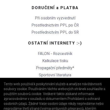
DORUČENÍ a PLATBA
Při osobním vyzvednutí
Prostřednictvím PPL po ČR
Prostřednictvím PPL do SR
OSTATNÍ INTERNETY :-)
FALON - Rozcestník
Kalkulace tisku
Propagační předměty*
Sportovní literatura
Copycentrum Praha 6
Tento web používá k poskytování služeb a analýze návštěvnosti
soubory cookie. Používáním těchto webových stránek souhlasíte s
použitím souborů cookie. Veškeré takto získané informace
zpracováváme v souladu s dokumentem Prohlášení o ochraně
osobních údajů. Žádné Vaše osobní údaje nikdy nepředáme nebo
Přerolovat na začátek stránky
neprodáme třetí straně (vyjma smluvních přepravců, kterým